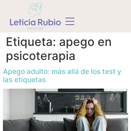
Etiqueta:
apego en
psicoterapia
Apego adulto: más allá de los test y
las etiquetas