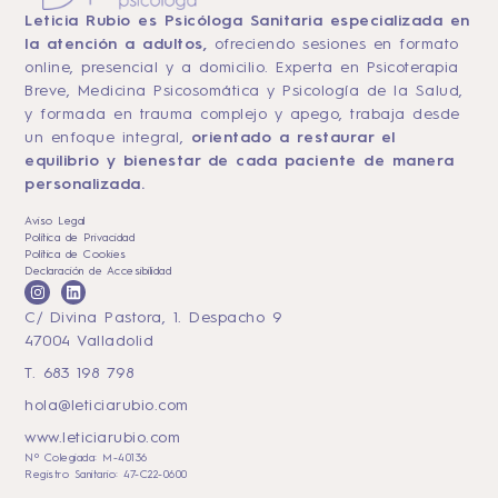
Leticia Rubio es Psicóloga Sanitaria especializada en
la atención a adultos,
ofreciendo sesiones en formato
online, presencial y a domicilio. Experta en Psicoterapia
Breve, Medicina Psicosomática y Psicología de la Salud,
y formada en trauma complejo y apego, trabaja desde
un enfoque integral,
orientado a restaurar el
equilibrio y bienestar de cada paciente de manera
personalizada.
Aviso Legal
Política de Privacidad
Política de Cookies
Declaración de Accesibilidad
C/ Divina Pastora, 1. Despacho 9
47004 Valladolid
T. 683 198 798
hola@leticiarubio.com
www.leticiarubio.com
Nº Colegiada: M-40136
Registro Sanitario: 47-C22-0600